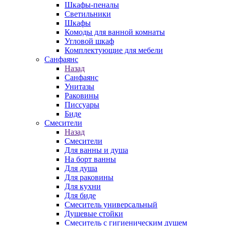
Шкафы-пеналы
Светильники
Шкафы
Комоды для ванной комнаты
Угловой шкаф
Комплектующие для мебели
Санфаянс
Назад
Санфаянс
Унитазы
Раковины
Писсуары
Биде
Смесители
Назад
Смесители
Для ванны и душа
На борт ванны
Для душа
Для раковины
Для кухни
Для биде
Смеситель универсальный
Душевые стойки
Смеситель с гигиеническим душем