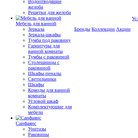
Водоотводящие
желоба
Решетки для желоба
Ус
Мебель для ванной
Зеркала
Бренды
Коллекции
Акции
Зеркала-шкафы
Тумба под раковину
Гарнитуры для
ванной комнаты
Тумбы с раковиной
Столешницы с
раковиной
Шкафы-пеналы
Светильники
Шкафы
Комоды для ванной
комнаты
Угловой шкаф
Комплектующие для
мебели
Санфаянс
Унитазы
Раковины