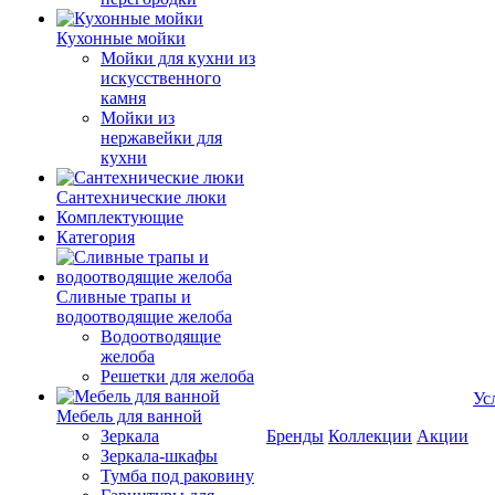
Кухонные мойки
Мойки для кухни из
искусственного
камня
Мойки из
нержавейки для
кухни
Сантехнические люки
Комплектующие
Категория
Cливные трапы и
водоотводящие желоба
Водоотводящие
желоба
Решетки для желоба
Ус
Мебель для ванной
Зеркала
Бренды
Коллекции
Акции
Зеркала-шкафы
Тумба под раковину