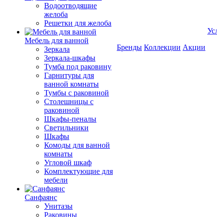
Водоотводящие
желоба
Решетки для желоба
Ус
Мебель для ванной
Бренды
Коллекции
Акции
Зеркала
Зеркала-шкафы
Тумба под раковину
Гарнитуры для
ванной комнаты
Тумбы с раковиной
Столешницы с
раковиной
Шкафы-пеналы
Светильники
Шкафы
Комоды для ванной
комнаты
Угловой шкаф
Комплектующие для
мебели
Санфаянс
Унитазы
Раковины