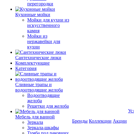
перегородки
Кухонные мойки
Мойки для кухни из
искусственного
камня
Мойки из
нержавейки для
кухни
Сантехнические люки
Комплектующие
Категория
Cливные трапы и
водоотводящие желоба
Водоотводящие
желоба
Решетки для желоба
Ус
Мебель для ванной
Бренды
Коллекции
Акции
Зеркала
Зеркала-шкафы
Тумба под раковину