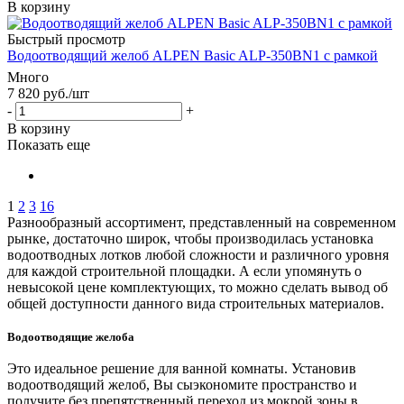
В корзину
Быстрый просмотр
Водоотводящий желоб ALPEN Basic ALP-350BN1 с рамкой
Много
7 820
руб.
/шт
-
+
В корзину
Показать еще
1
2
3
16
Разнообразный ассортимент, представленный на современном
рынке, достаточно широк, чтобы производилась установка
водоотводных лотков любой сложности и различного уровня
для каждой строительной площадки. А если упомянуть о
невысокой цене комплектующих, то можно сделать вывод об
общей доступности данного вида строительных материалов.
Водоотводящие желоба
Это идеальное решение для ванной комнаты. Установив
водоотводящий желоб, Вы сыэкономите пространство и
получите без препятственный переход из мокрой зоны в