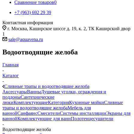
Сравнение товаров
0
+7 (963) 692 29 39
Контактная информация
г. Москва, Каширское шоссе д. 19, к. 2, ТК Каширский двор
1
sale@aquavena.ru
Водоотводящие желоба
Главная
-
Каталог
-
Cливные трапы и водоотводящие желоба
Аксессуары
Ванны
Душевые уголки, ограждения и
поддоны
Сантехнические
люки
Комплектующие
Категория
Кухонные мойки
Cливные
трапы и водоотводящие желоба
Мебель для
ванной
Санфаянс
Смесители
Системы инсталляции
Экраны для
ванной
Комплектующие для ванн
Полотенцесушители
-
Водоотводящие желоба