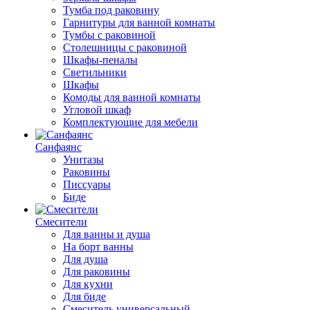
Тумба под раковину
Гарнитуры для ванной комнаты
Тумбы с раковиной
Столешницы с раковиной
Шкафы-пеналы
Светильники
Шкафы
Комоды для ванной комнаты
Угловой шкаф
Комплектующие для мебели
Санфаянс
Унитазы
Раковины
Писсуары
Биде
Смесители
Для ванны и душа
На борт ванны
Для душа
Для раковины
Для кухни
Для биде
Смеситель универсальный