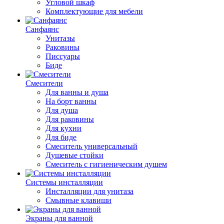
Угловой шкаф
Комплектующие для мебели
Санфаянс
Унитазы
Раковины
Писсуары
Биде
Смесители
Для ванны и душа
На борт ванны
Для душа
Для раковины
Для кухни
Для биде
Смеситель универсальный
Душевые стойки
Смеситель с гигиеническим душем
Системы инсталляции
Инсталляции для унитаза
Смывные клавиши
Экраны для ванной